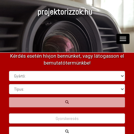
projektorizzok.hu
Toggle
naviga
Kérdés esetén hívjon bennünket, vagy látogasson el
bemutatótermünkbe!