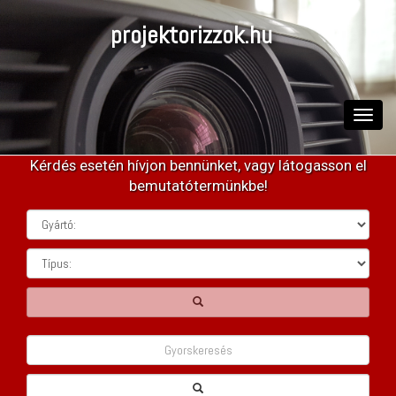
projektorizzok.hu
Toggle
naviga
Kérdés esetén hívjon bennünket, vagy látogasson el
bemutatótermünkbe!