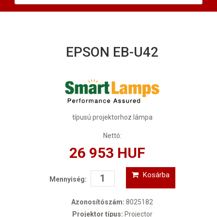
EPSON EB-U42
típusú projektorhoz lámpa
Nettó:
26 953 HUF
Kosárba
Mennyiség:
Azonosítószám:
8025182
Projektor típus:
Projector