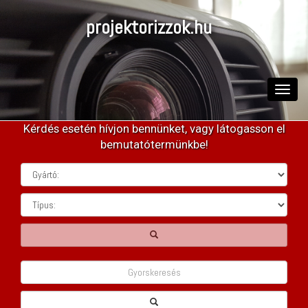
projektorizzok.hu
Toggle
naviga
Kérdés esetén hívjon bennünket, vagy látogasson el
bemutatótermünkbe!