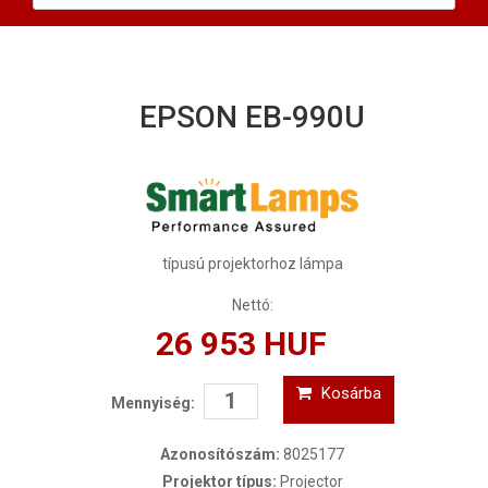
EPSON EB-990U
típusú projektorhoz lámpa
Nettó:
26 953 HUF
Kosárba
Mennyiség:
Azonosítószám:
8025177
Projektor típus:
Projector