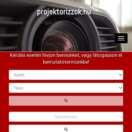
projektorizzok.hu
Toggle
naviga
Kérdés esetén hívjon bennünket, vagy látogasson el
bemutatótermünkbe!