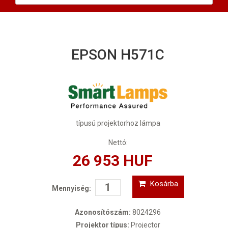
EPSON H571C
típusú projektorhoz lámpa
Nettó:
26 953 HUF
Kosárba
Mennyiség:
Azonosítószám:
8024296
Projektor típus:
Projector