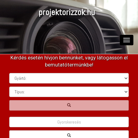
projektorizzok.hu
Toggle
naviga
Kérdés esetén hívjon bennünket, vagy látogasson el
bemutatótermünkbe!