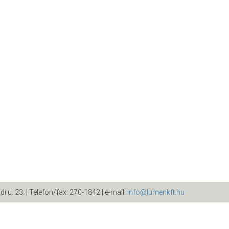
di u. 23. | Telefon/fax: 270-1842 | e-mail:
info@lumenkft.hu