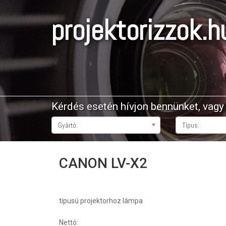
projektorizzok.h
Kérdés esetén hívjon bennünket, vag
Gyártó:
Típus:
CANON LV-X2
típusú projektorhoz lámpa
Nettó: