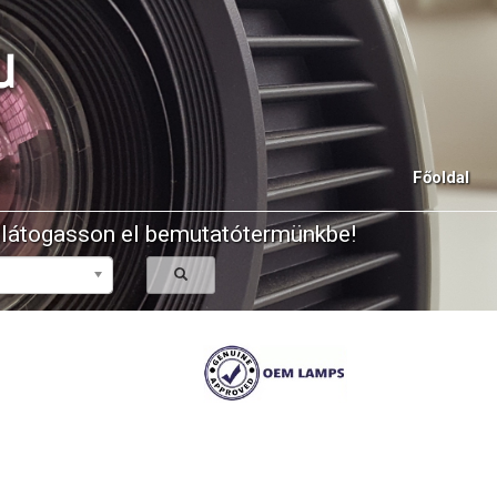
u
Főoldal
y látogasson el bemutatótermünkbe!