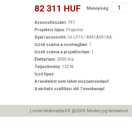
82 311 HUF
Mennyiség:
Azonosítószám:
797
Projektor típus:
Projector
Gyári azonosító:
LV-LP15 / 8441A001AA
Izzók száma a csomagban:
1
Izzók száma a projektorban:
1
Élettartam:
2000 óra
Teljesítmény:
132 W
Izzó típus:
A rendelést nem lehet visszamondani!
A várható szállítási idő 7 munkanap!
Lumen Multimédia Kft. @2009. Minden jog fenntartva!