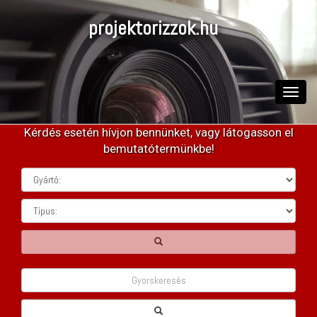
projektorizzok.hu
Toggle
naviga
Kérdés esetén hívjon bennünket, vagy látogasson el
bemutatótermünkbe!