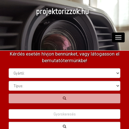
projektorizzok.hu
Toggle
naviga
Kérdés esetén hívjon bennünket, vagy látogasson el
bemutatótermünkbe!