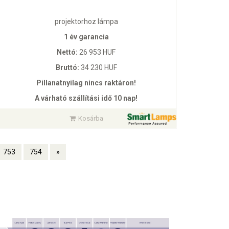
projektorhoz lámpa
1 év garancia
Nettó:
26 953 HUF
Bruttó:
34 230 HUF
Pillanatnyilag nincs raktáron!
A várható szállítási idő 10 nap!
Kosárba
753
754
»