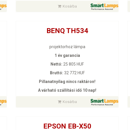
Kosárba
BENQ TH534
projektorhoz lámpa
1 év garancia
Nettó:
25 805 HUF
Bruttó:
32 772 HUF
Pillanatnyilag nincs raktáron!
A várható szállítási idő 10 nap!
Kosárba
EPSON EB-X50