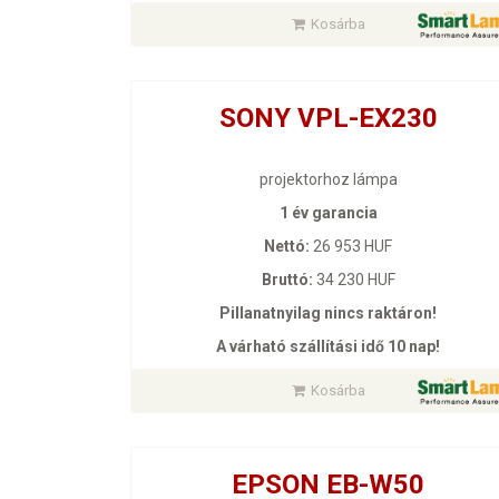
Kosárba
SONY VPL-EX230
projektorhoz lámpa
1 év garancia
Nettó:
26 953 HUF
Bruttó:
34 230 HUF
Pillanatnyilag nincs raktáron!
A várható szállítási idő 10 nap!
Kosárba
EPSON EB-W50