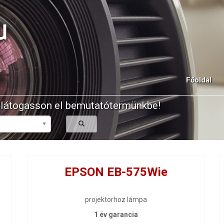
u
Főoldal
y látogasson el bemutatótermünkbe!
EPSON EB-575Wie
projektorhoz lámpa
1 év garancia