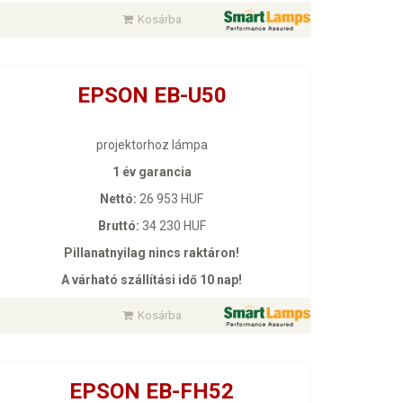
Kosárba
EPSON EB-U50
projektorhoz lámpa
1 év garancia
Nettó:
26 953 HUF
Bruttó:
34 230 HUF
Pillanatnyilag nincs raktáron!
A várható szállítási idő 10 nap!
Kosárba
EPSON EB-FH52