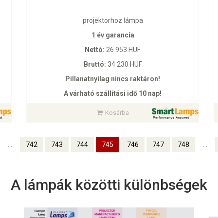
projektorhoz lámpa
1 év garancia
Nettó:
26 953 HUF
Bruttó:
34 230 HUF
Pillanatnyilag nincs raktáron!
A várható szállítási idő 10 nap!
Kosárba
...
742
743
744
745
746
747
748
...
A lámpák közötti különbségek