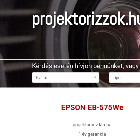
projektorizzok.h
Kérdés esetén hívjon bennünket, vag
Gyártó:
Típus:
EPSON EB-575We
projektorhoz lámpa
1 év garancia